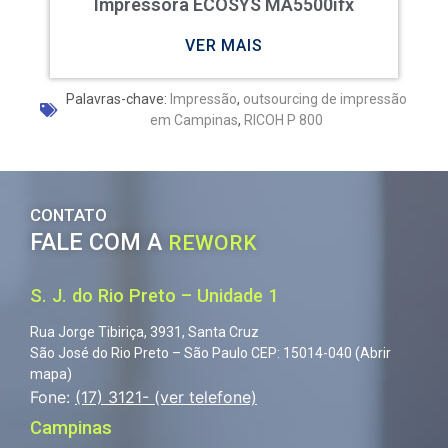
Impressora ECOSYS MA5500ifx
VER MAIS
Palavras-chave:
Impressão
,
outsourcing de impressão
em Campinas
,
RICOH P 800
CONTATO
FALE COM A
REWORK
S. J. do Rio Preto – Unidade 1
Rua Jorge Tibiriça, 3931, Santa Cruz
São José do Rio Preto – São Paulo
CEP: 15014-040 (
Abrir
mapa
)
Fone:
(17) 3121- (ver telefone)
Campinas