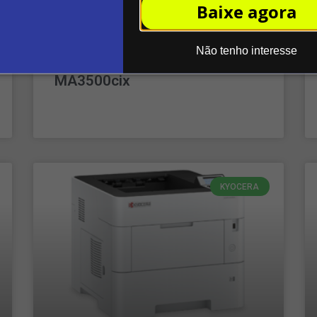
Baixe agora
Não tenho interesse
Impressora ECOSYS
MA3500cix
LEIA MAIS »
KYOCERA