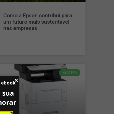
Como a Epson contribui para
um futuro mais sustentável
nas empresas
LEIA MAIS »
KYOCERA
u ebook
 sua
horar