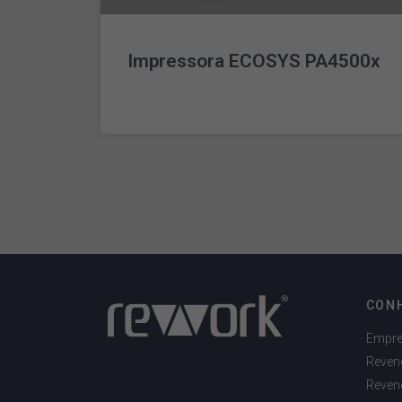
Impressora ECOSYS PA4500x
LEIA MAIS »
CON
Empr
Reven
Reven