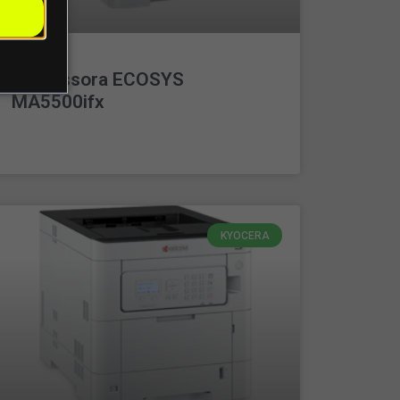
Impressora ECOSYS
MA5500ifx
LEIA MAIS »
KYOCERA