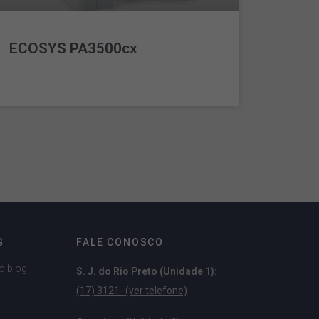
ECOSYS PA3500cx
LEIA MAIS »
G
FALE CONOSCO
o blog
S. J. do Rio Preto (Unidade 1):
(17) 3121- (ver telefone)