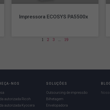
Impressora ECOSYS PA5500x
LEIA MAIS »
1
2
3
…
19
HEÇA-NOS
SOLUÇÕES
BLO
esa
Outsourcing de impressão
Noss
da autorizada Ricoh
Bilhetagem
da autorizada Kyocera
Envelopadora