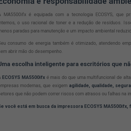
Economia e responsabilidade ambie
A MA5500ifx é equipada com a tecnologia ECOSYS, que pri
internos, o uso racional de toner e a redução de resíduos. Is
menos paradas para manutenção e um impacto ambiental reduzid
Seu consumo de energia também é otimizado, atendendo empr
sem abrir mão do desempenho.
Uma escolha inteligente para escritórios que n
A
ECOSYS MA5500ifx
é mais do que uma multifuncional de alt
empresas modernas, que exigem
agilidade, qualidade, segu
setores que não podem correr riscos com atrasos ou falhas na i
Se você está em busca da impressora ECOSYS MA5500ifx, 