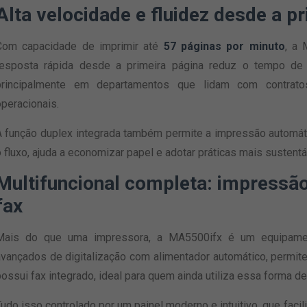
Alta velocidade e fluidez desde a p
Com capacidade de imprimir até
57 páginas por minuto
, a 
resposta rápida desde a primeira página reduz o tempo de 
principalmente em departamentos que lidam com contratos
peracionais.
A função duplex integrada também permite a impressão automátic
 fluxo, ajuda a economizar papel e adotar práticas mais sustentá
Multifuncional completa: impressão,
fax
Mais do que uma impressora, a MA5500ifx é um equipamen
avançados de digitalização com alimentador automático, permite
possui fax integrado, ideal para quem ainda utiliza essa forma
Tudo isso controlado por um painel moderno e intuitivo, que fa