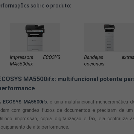
Informações sobre o produto:
Bandejas extra
Impressora ECOSYS
opcionais
MA5500ifx
ECOSYS MA5500ifx: multifuncional potente pa
performance
A
ECOSYS MA5500ifx
é uma multifuncional monocromática d
lidam com grandes fluxos de documentos e precisam de um e
Unindo impressão, cópia, digitalização e fax, ela centraliz
equipamento de alta performance.