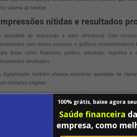
lto volume de tarefas.
Impressões nítidas e resultados pro
A qualidade de impressão é outro diferencial. Com resolu
documentos com textos precisos e gráficos monocromáticos b
para áreas como financeiro, jurídico, educação, logística e
documentos detalhados.
A digitalização também oferece excelente qualidade de cap
com múltiplas páginas.
Capacidade e autonomia para ambie
100% grátis, baixe agora se
A MA5500ifx possui bandejas com excelente capacidade d
Saúde financeira
da
reabastecimento constante. Para empresas que operam com 
empresa, como mel
nterrupções e mais produtividade.