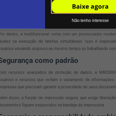
Além disso, é possível expandir a capacidade com bandejas a
Baixe agora
mais preparado para crescer junto com a demanda da empresa.
Desempenho interno poderoso
Não tenho interesse
Por dentro, a multifuncional conta com um processador moder
fluidez na execução de tarefas simultâneas. Isso é especia
usuários enviando arquivos ao mesmo tempo ou trabalhando c
Segurança como padrão
Com recursos avançados de proteção de dados, a MA5500ifx 
usuários e recursos que evitam o vazamento de informações.
empresas que precisam garantir a privacidade de seus documen
Além disso, a função de impressão segura, que exige liberação
documentos fiquem esquecidos na bandeja da impressora.