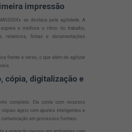
rimeira impressão
MA5500ifx se destaca pela agilidade. A
espera e melhora o ritmo do trabalho,
, relatórios, fichas e documentações
a frente e verso, o que além de agilizar
veis.
 cópia, digitalização e
to completo. Ela conta com recursos
 cópias ágeis com ajustes inteligentes e
 de comunicação em processos formais.
cilita a operação mesmo em ambientes com