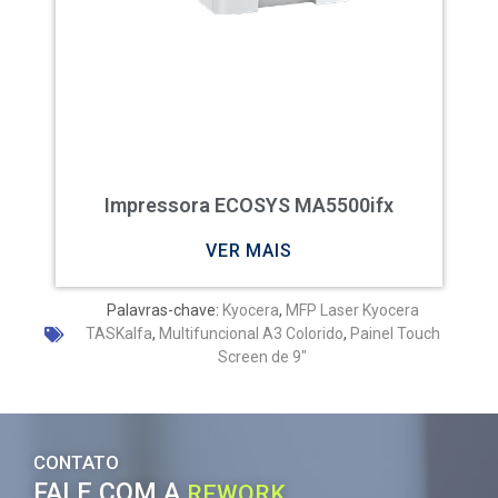
Impressora ECOSYS MA5500ifx
VER MAIS
Palavras-chave:
Kyocera
,
MFP Laser Kyocera
TASKalfa
,
Multifuncional A3 Colorido
,
Painel Touch
Screen de 9"
CONTATO
FALE COM A
REWORK