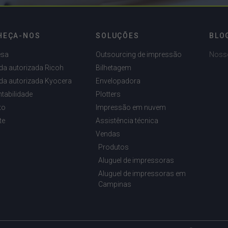
HEÇA-NOS
SOLUÇÕES
BLO
esa
Outsourcing de impressão
Noss
da autorizada Ricoh
Bilhetagem
da autorizada Kyocera
Envelopadora
tabilidade
Plotters
to
Impressão em nuvem
te
Assistência técnica
Vendas
Produtos
Aluguel de impressoras
Aluguel de impressoras em
Campinas