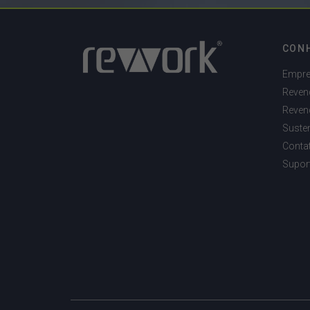
CON
Empr
Reven
Reven
Susten
Conta
Supor