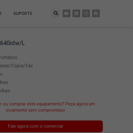
O
SUPORTE
640idw/L
romático
nner/Cópia/Fax
i
lhas
olhas
ar ou comprar este equipamento? Peça agora um
orçamento sem compromisso
Fale agora com o comercial