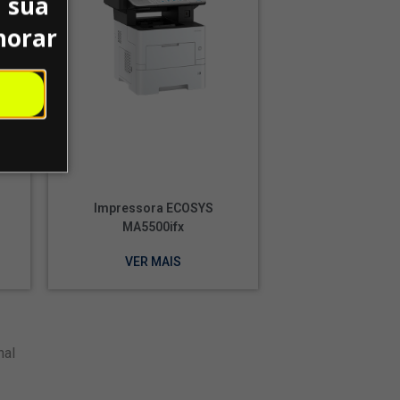
 sua
horar
Impressora ECOSYS
MA5500ifx
VER MAIS
nal