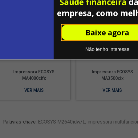
Saúde financeira
da
empresa, como mel
Baixe agora
Não tenho interesse
Impressora ECOSYS
Impressora ECOSYS
MA4000cifx
MA3500cix
VER MAIS
VER MAIS
Palavras-chave:
ECOSYS M2640idw/L
,
impressora multifuncio