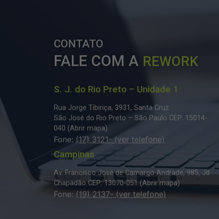
CONTATO
FALE COM A
REWORK
S. J. do Rio Preto – Unidade 1
Rua Jorge Tibiriça, 3931, Santa Cruz
São José do Rio Preto – São Paulo
CEP: 15014-
040 (
Abrir mapa
)
Fone:
(17) 3121- (ver telefone)
Campinas
Av. Francisco José de Camargo Andrade, 985, Jd
Chapadão
CEP: 13070-051 (
Abrir mapa
)
Fone:
(19) 2137- (ver telefone)