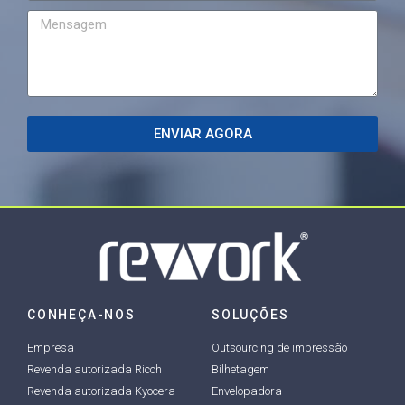
ENVIAR AGORA
CONHEÇA-NOS
SOLUÇÕES
Empresa
Outsourcing de impressão
Revenda autorizada Ricoh
Bilhetagem
Revenda autorizada Kyocera
Envelopadora