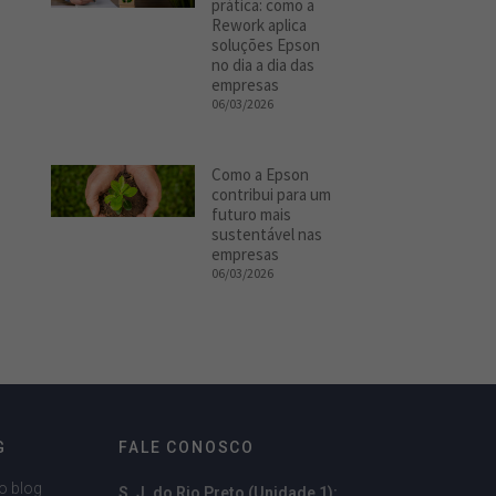
prática: como a
Rework aplica
soluções Epson
no dia a dia das
empresas
06/03/2026
Como a Epson
contribui para um
futuro mais
sustentável nas
empresas
06/03/2026
G
FALE CONOSCO
o blog
S. J. do Rio Preto (Unidade 1):