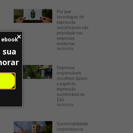
Por que
tecnologias de
impressão
sustentáveis são
prioridade nas
empresas
u ebook
modernas
 sua
06/03/2026
horar
Empresas
responsáveis
escolhem Epson:
o papel da
impressão
sustentável no
ESG
06/03/2026
Sustentabilidade
corporativa na