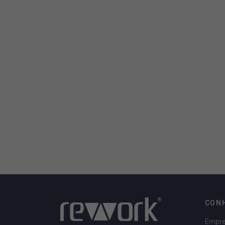
CON
Empr