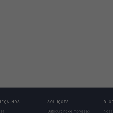
HEÇA-NOS
SOLUÇÕES
BLO
esa
Outsourcing de impressão
Noss