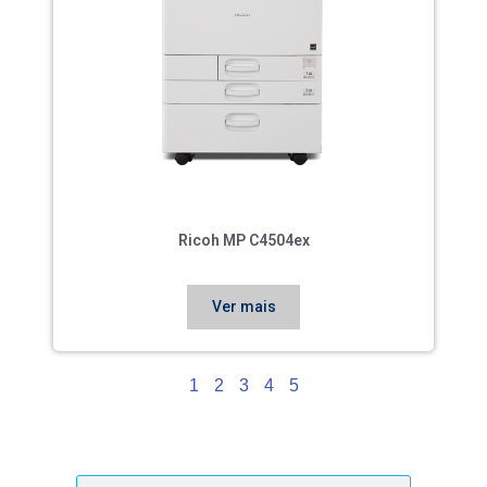
Ricoh MP C4504ex
Ver mais
1
2
3
4
5