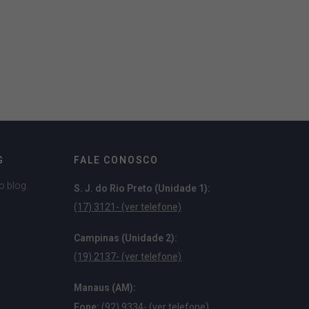
G
FALE CONOSCO
o blog
S. J. do Rio Preto (Unidade 1):
(17) 3121- (ver telefone)
Campinas (Unidade 2):
(19) 2137- (ver telefone)
Manaus (AM):
Fone:
(92) 9334- (ver telefone)