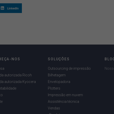
LinkedIn
HEÇA-NOS
SOLUÇÕES
BLO
esa
Outsourcing de impressão
Noss
da autorizada Ricoh
Bilhetagem
da autorizada Kyocera
Envelopadora
tabilidade
Plotters
to
Impressão em nuvem
te
Assistência técnica
Vendas