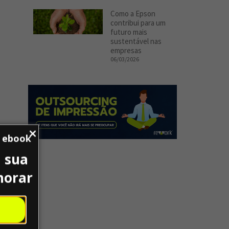
Como a Epson
contribui para um
futuro mais
sustentável nas
empresas
06/03/2026
u ebook
 sua
horar