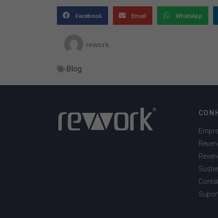
Facebook
Email
WhatsApp
rework
Blog
CON
Empr
Reven
Reven
Susten
Conta
Supor