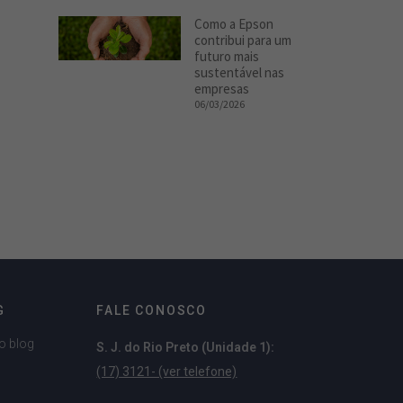
Como a Epson
contribui para um
futuro mais
sustentável nas
empresas
06/03/2026
G
FALE CONOSCO
o blog
S. J. do Rio Preto (Unidade 1):
(17) 3121- (ver telefone)