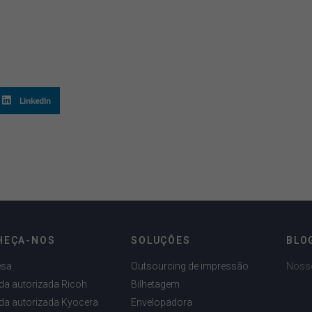
LinkedIn
HEÇA-NOS
SOLUÇÕES
BLO
esa
Outsourcing de impressão
Noss
da autorizada Ricoh
Bilhetagem
da autorizada Kyocera
Envelopadora