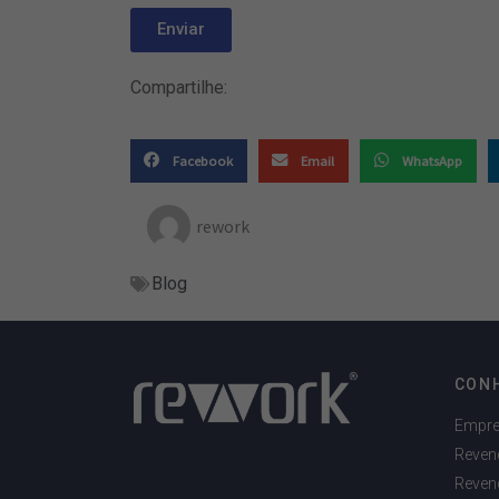
Enviar
Compartilhe:
Facebook
Email
WhatsApp
rework
Blog
CON
Empr
Reven
Reven