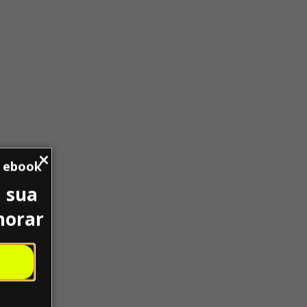
u ebook
 sua
horar