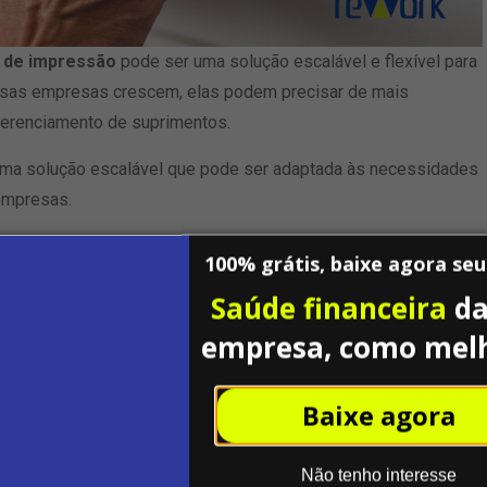
 de impressão
pode ser uma solução escalável e flexível para
sas empresas crescem, elas podem precisar de mais
 gerenciamento de suprimentos.
ma solução escalável que pode ser adaptada às necessidades
empresas.
 ajudar a aumentar a eficiência do gerenciamento de
100% grátis, baixe agora se
ncentrem em outras áreas importantes de desenvolvimento de
Saúde financeira
da
empresa, como mel
uipe de gerenciamento de impressão dedicada, mas ainda
orte técnico de um provedor de
outsourcing de impressão.
Baixe agora
ndes empresas
Não tenho interesse